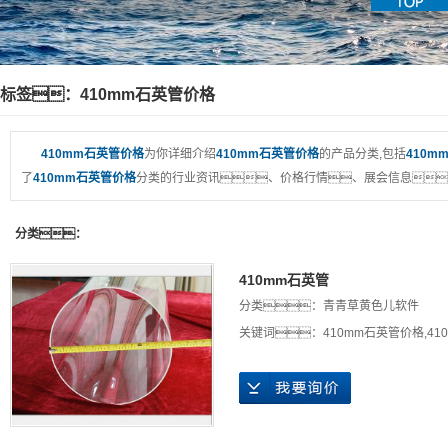
标签：410mm石英管价格
410mm石英管价格
为你详细介绍
410mm石英管价格
的产品分类,包括
410m
了
410mm石英管价格
分类的行业资讯、价格行情、展会信息
分类：
410mm石英管
分类：
青青草黄色儿软件
关键词：
410mm石英管价格
,
41