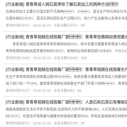
[
行业新闻
]
青青草成人网石英带你了解石英加工的两种方法！
石英砂的加工主要分为湿式和干式两种：1、湿法生产的石英砂分
石英砂相比，湿法石英砂因在生产过程，较少产生设备铁以及用水冲
发布时间：2018-10-23 点击次数：90
[
行业新闻
]
青青草视频在线观看厂家：青青草色情网站使用要
青青草成人网在使用青青草色情网站时，有许多要点需要青青草成人网注
青草色情网站制品是贵重的材料，使用时必须轻拿轻放，十分小
发布时间：2018-10-23 点击次数：109
[
行业新闻
]
青青草视频在线观看厂家：青青草视频在线观看生
在生产青青草视频在线观看过程中，有很多要点需要青青草成人网重视
成人网介绍一下。据青青草视频在线观看生产部门专家介绍称，青青
发布时间：2018-10-23 点击次数：86
[
行业新闻
]
青青草视频在线观看厂家：人造石和石英石有哪些
随着我国居民生活水平的不断提高,住房购买力的不断增强。人们在购买及装
时，在居住环境质量与健康也有很高的要求。所有在选择装饰石材的
发布时间：2018-10-23 点击次数：95