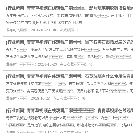
[
行业新闻
]
青青草视频在线观看厂家：影响玻璃钢脱硫塔性能
近年来,由电力工业带给环境的污染,越来越受到人们的重视。由于我国用于
家经过20年的应用,同其他工艺相比具有以下比较
发布时间：2018-10-23 点击次数：83
[
行业新闻
]
青青草视频在线观看厂家：当下石英石市场发展的迅
近几年，随着人们家装审美以及品味的提升，石英石被广泛应用
石市场的爆发并不是偶然的，其耐磨、耐刮、耐燃
发布时间：2018-10-23 点击次数：76
[
行业新闻
]
青青草视频在线观看厂家：石英玻璃有什么使用注意
石英玻璃使用注意事项：1、石英玻璃制品是贵重的材料，使
变形;3、需高温使用的石英玻璃，使用前必须擦拭干净。可
发布时间：2018-10-23 点击次数：76
[
行业新闻
]
青青草视频在线观看厂家：青青草视频在线观
青青草视频在线观看可以用来做什么呢？1、冶金产业：
业：是制造玻璃的主要原料。制造外墙涂料，马路画
发布时间：2018-10-23 点击次数：82