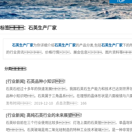
标签：石英生产厂家
石英生产厂家
为你详细介绍
石英生产厂家
的产品分类,包括
石英生产厂家
下的
的行业资讯、价格行情、展会信息、图片资料等
分类：
[
行业新闻
]
石英品种小知识！
石英石经过十多年的快速发展，我国石英石生产能力和技术已达到世界
品种小知识吧。石英属于三角晶系。在理想的晶体形状是六面棱镜与六
发布时间：2019-12-10 点击次数：166
[
行业新闻
]
高纯石英行业的未来展望！
石英砂目前在三个行业使用比较多：灯泡上面的石英管、单晶坩
吧。石英玻璃是用二氧化硅制造的特种工业技术玻璃，是一种非常