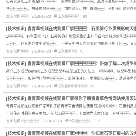
石英管深加工不用涂料，辐射率稳定、高温不变形、无
快、热转换效率高。加热温度可自行选择、长期使用辐射性
发布时间：2018-10-23 点击次数：93
[
技术知识
]
青青草视频在线观看厂家：石英管行业发展影响因
1、有利因素（1）石英管的市场需求稳步上升①白炽灯将逐步淘汰
点，但其发光效率过低，一般只能把大约10%的电能用于照明，其
发布时间：2018-10-23 点击次数：76
[
技术知识
]
青青草视频在线观看厂家：带你了解二次成型
简介二次成型forming二次成型是塑料成型加工的方法之一。以塑料
管、板等塑料型材，加热使其处于类橡胶状态，通过外力
发布时间：2018-10-23 点击次数：90
[
技术知识
]
青青草视频在线观看厂家带你了解青青草色情网站使用须
青青草视频在线观看厂家带你了解青青草色情网站使用须知：石英制品
于其使用时的注意事项很少有人知道，下面就为大家介绍一下吧。
发布时间：2018-10-23 点击次数：112
[
技术知识
]
青青草视频在线观看厂家：你知道石英石板材的五