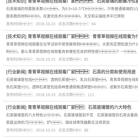
[
技术知识
]
青青草视频在线观看厂家：石英玻璃的耐骤冷性
石英玻璃的热膨胀系数小，为5.5×10-7/℃，只有普通玻璃的
胀系数的材料，在激光技术、天文和尖端技术中已得到
发布时间：2018-10-23 点击次数：84
[
技术知识
]
青青草视频在线观看厂家：青青草视频在线观看为
青青草视频在线观看在化学试验中常常被用到，大家肯定想知道为什
料。那么青青草视频在线观看具有哪些优良的特性呢？一、
发布时间：2018-10-23 点击次数：85
[
行业新闻
]
青青草视频在线观看厂家：石英的分类和使用用途
石英玻璃管包括：透明石英管、乳白石英管、青青草视频在线
色石英管。透明石英管包括各种普通规格透明管、滤紫外石英管
发布时间：2018-10-23 点击次数：111
[
行业新闻
]
青青草视频在线观看厂家：石英玻璃管的六大特色
石英玻璃管的六大特色1、石英玻璃管刮不花 石英玻璃管的石英含量高
家庭运用的刀、铲、钢丝球等铁器都无法将其划
发布时间：2018-10-23 点击次数：88