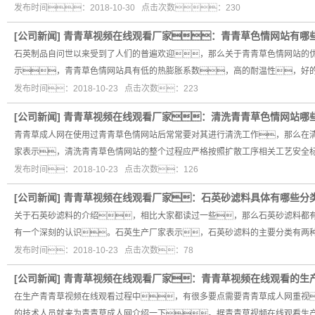
发布时间：2018-10-30 点击次数：230
[
公司新闻
]
青青草视频在线观看厂家：青青草色情网站有哪
石英制品自问世以来受到了人们的普遍欢迎，那么关于青青草色情网站的
示，青青草色情网站具有低的热膨胀系数，高的耐温性，好
发布时间：2018-10-23 点击次数：223
[
公司新闻
]
青青草视频在线观看厂家：清洗青青草色情网站哪
青青草成人网在使用过青青草色情网站后常常要对其进行清洗工作，那么在
家表示，清洗青青草色情网站的整个过程应严格按照扩散工序相关工艺安全
发布时间：2018-10-23 点击次数：126
[
公司新闻
]
青青草视频在线观看厂家：石英砂滤料具体有哪些分
关于石英砂滤料的介绍，相比大家都读过一些，那么石英砂滤料都
有一个深刻的认识。石英生产厂家表示，石英砂滤料的主要分类有两种
发布时间：2018-10-23 点击次数：78
[
公司新闻
]
青青草视频在线观看厂家：青青草视频在线观看的生
在生产青青草视频在线观看过程中，有很多要点需要青青草成人网重视
的技术人员就来为青青草成人网介绍一下。据青青草视频在线观看生