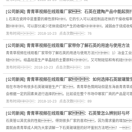
[
公司新闻
]
青青草视频在线观看厂家：石英在建陶产品中能起到
1.石英在瓷砖中是重要的瘠性原料，它的引入可以减低制品坯体的干燥收缩
胀，可以部分减少坯体烧成时产生的收缩，减弱由于烧成收
发布时间：2018-10-23 点击次数：76
[
公司新闻
]
青青草视频在线观看厂家带你了解石英的用途与使用方法
青青草视频在线观看厂家带你了解石英的用途与使用方法：1）冶金工业
硅。结晶硅是生产单晶硅的主要原料，又可制硅铝和有机硅
发布时间：2018-10-23 点击次数：109
[
公司新闻
]
青青草视频在线观看厂家：如何选择石英玻璃管
现在市场中有很多石英玻璃管生产厂家，青青草色情网站但是东海县青青草
会根据一定的因素来进行选择的。比如说在整个市场中哪家厂商的产品是可
发布时间：2018-10-23 点击次数：89
[
公司新闻
]
青青草视频在线观看厂家：石英管怎么辨别好与坏
石英管以其优良的性能，得到很多厂家的喜欢，因为需求量的增加
面就由青青草成人网为大家讲解一下石英玻璃管的好坏鉴别方法吧！一