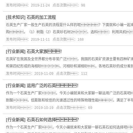
发布时间：2019-11-24 点击次数：98
[
技术知识
]
石英的加工流程
石英生产厂家一般生产石英的流程是什么样的呢？下面就和小编一起
购。（1）树脂（2）石英砂石材2、选料：利用风机
发布时间：2019-11-11 点击次数：168
[
行业新闻
]
石英大家族！
石英矿在我国及全世界都分布非常广泛，我国的石英矿资源主要有四种矿
和第四纪形成的海相砂、河相砂和湖相砂，各地石英砂的成分差别
发布时间：2019-11-09 点击次数：112
[
行业新闻
]
运用广泛的石英！
作为一个石英生产厂家，今天小编就来和大家聊一聊运用广泛的石英吧
耐酸，低膨胀和较佳的光谱透过性的特殊物理性能，满足了半
发布时间：2019-10-19 点击次数：69
[
行业新闻
]
石英石如何选择？
作为一个石英生产厂家，今天小编就来和大家聊一聊石英石如何选择吧