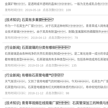
金属矿物，是透明或半透明的晶体，一般为无色或乳白色
发布时间：2019-05-18 点击次数：109
[
技术知识
]
石英有多重要？
作为一个石英生产厂家，对于石英这种材料，青青草成人网有着
业技术玻璃。由于其具有耐温、耐酸(氢氟酸和热磷酸除外)
发布时间：2019-04-13 点击次数：79
[
行业新闻
]
石英玻璃的分类有哪些？
石英玻璃是由各种纯净的天然石英熔化制成。是二氧化硅单一成分的非
都有哪些类型。石英玻璃具有多种类型，包括各种烧成用石英玻
发布时间：2019-03-18 点击次数：135
[
行业新闻
]
有哪些石英管电暖气？
天气渐凉，又到了使用电暖气的时候，今天，石英生产厂
石英管内。石英管电暖器有红光刺眼和体感灼热，寿命较短的缺点
发布时间：2018-11-12 点击次数：98
[
技术知识
]
青青草视频在线观看厂家：石英管深加工的种类与